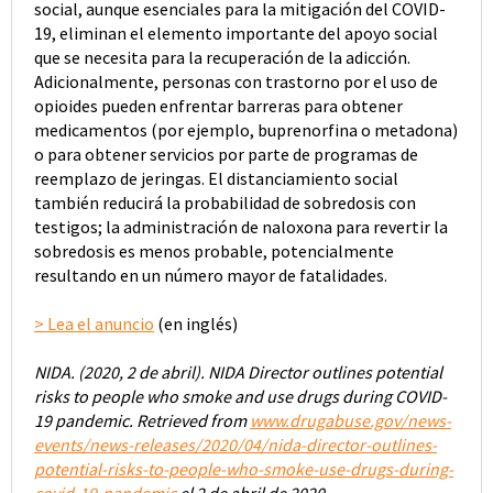
social, aunque esenciales para la mitigación del COVID-
19, eliminan el elemento importante del apoyo social
que se necesita para la recuperación de la adicción.
Adicionalmente, personas con trastorno por el uso de
opioides pueden enfrentar barreras para obtener
medicamentos (por ejemplo, buprenorfina o metadona)
o para obtener servicios por parte de programas de
reemplazo de jeringas. El distanciamiento social
también reducirá la probabilidad de sobredosis con
testigos; la administración de naloxona para revertir la
sobredosis es menos probable, potencialmente
resultando en un número mayor de fatalidades.
> Lea el anuncio
(en inglés)
NIDA. (2020, 2 de abril). NIDA Director outlines potential
risks to people who smoke and use drugs during COVID-
19 pandemic. Retrieved from
www.drugabuse.gov/news-
events/news-releases/2020/04/nida-director-outlines-
potential-risks-to-people-who-smoke-use-drugs-during-