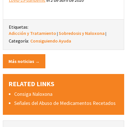
covid-19-pandemic
el 2 de abril de 2020
Etiquetas:
Adicción y Tratamiento
Sobredosis y Naloxona
|
|
Categoría:
Consiguiendo Ayuda
Más noticias →
RELATED LINKS
Consiga Naloxona
Señales del Abuso de Medicamentos Recetados