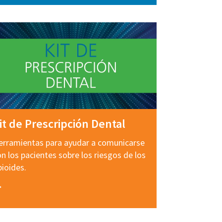
it de Prescripción Dental
erramientas para ayudar a comunicarse
on los pacientes sobre los riesgos de los
pioides.
→