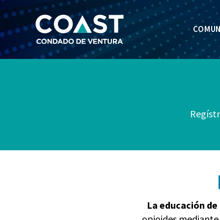
COMUN
Regístr
La educación de
opioides mediante 