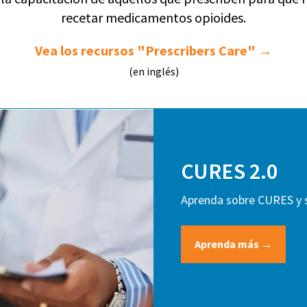
recetar medicamentos opioides.
Vea los recursos "Prescribers Care" →
(en inglés)
CURES 2.0
Aprenda sobre CURES y s
Aprenda más →