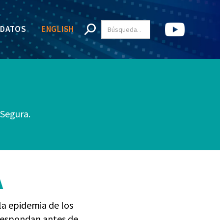
 DATOS
ENGLISH
 Segura.
A
la epidemia de los
 respondan antes de