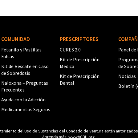
COMUNIDAD
PRESCRIPTORES
COMPAÑ
Fetanilo y Pastillas
CURES 2.0
Panel de
Falsas
Kit de Prescripción
Programa
Kit de Rescate en Caso
Médica
de Sobre
de Sobredosis
Kit de Prescripción
Noticias
Naloxona – Preguntas
Dental
Boletín (
Frecuentes
Ayuda con la Adicción
Medicamentos Seguros
ratamiento del Uso de Sustancias del Condado de Ventura están autorizados
Aprenda más:
www.VCBH.org
.