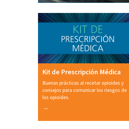
Kit de Prescripción Médica
Buenas prácticas al recetar opioides y
consejos para comunicar los riesgos de
los opioides.
→