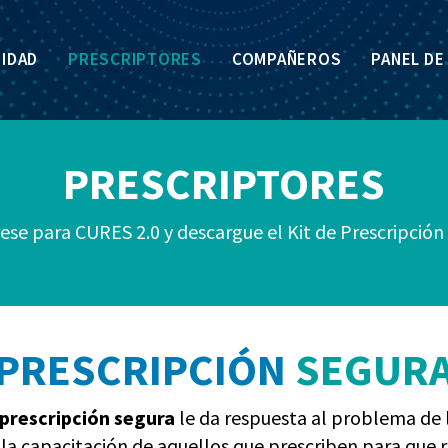
IDAD
PRESCRIPTORES
COMPAÑEROS
PANEL DE
PRESCRIPTORES
ese para CURES 2.0 y descargue el Kit de Prescripción
PRESCRIPCIÓN
SEGUR
 prescripción segura
le da respuesta al problema de 
la capacitación de aquellos que prescriben para que