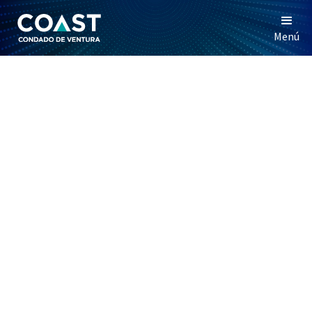
Menú
GLOSARIO
DE
TÉRMINOS
Una lista de términos comúnmente usados sobre los opioides,
el uso de sustancias y el tratamiento.
Narcóticos
Originalmente se referían a cualquier sustancia que
embotaba los sentidos y aliviaba el dolor. Algunas
personas utilizan el término para referirse a todas las
drogas ilegales, pero técnicamente, solo hace
referencia a los opioides. Opioide es ahora el término
preferido para evitar confusión.